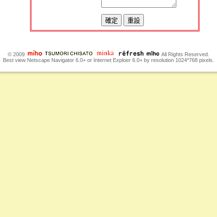
© 2009
All Rights Reserved.
Best view Netscape Navigator 6.0+ or Internet Exploer 6.0+ by resolution 1024*768 pixels.