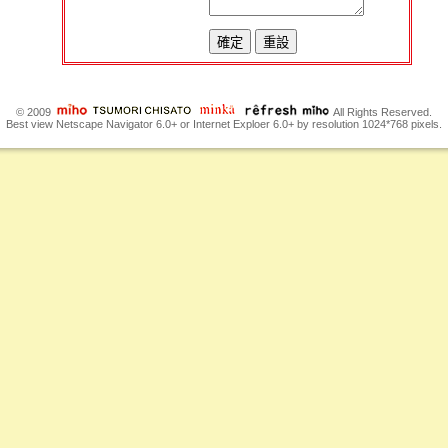
© 2009
All Rights Reserved.
Best view Netscape Navigator 6.0+ or Internet Exploer 6.0+ by resolution 1024*768 pixels.