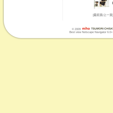
[最前頁/上一頁
© 2009
Best view Netscape Navigator 6.0+ o