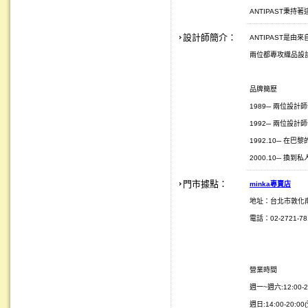
ANTIPAST秉
設計師簡介：
ANTIPAST是由來自
兩位都專攻織品設
品牌簡歷
1989─ 兩位設計師一
1992─ 兩位設計師
1992.10─ 在巴黎的
2000.10─ 換
門市據點：
minka
專賣店
地址：台北市敦化
電話：02-2721-781
營業時間
週一~週六:12:00-2
週日:14:00-20:0