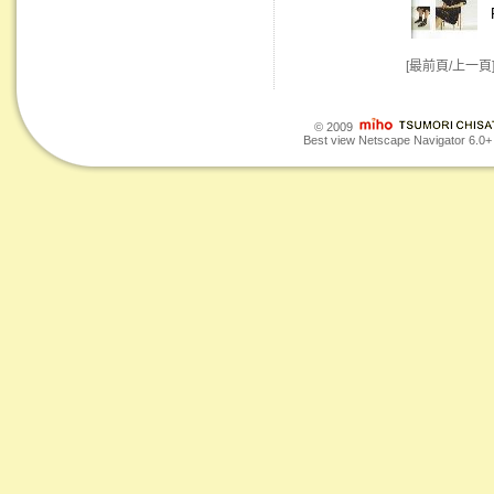
[最前頁/上一頁
© 2009
Best view Netscape Navigator 6.0+ o