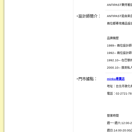
ANTIPAST秉
設計師簡介：
ANTIPAST是由來自
兩位都專攻織品設
品牌簡歷
1989─ 兩位設計師一
1992─ 兩位設計師
1992.10─ 在巴黎的
2000.10─ 換
門市據點：
minka
專賣店
地址：台北市敦化
電話：02-2721-781
營業時間
週一~週六:12:00-2
週日:14:00-20:0