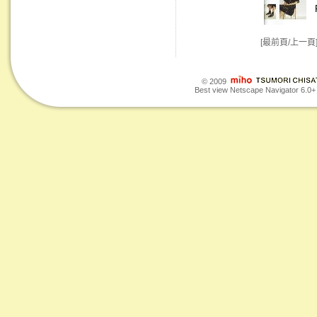
[最前頁/上一頁
© 2009
Best view Netscape Navigator 6.0+ o