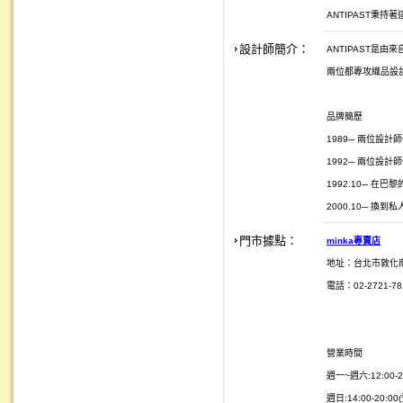
ANTIPAST秉
設計師簡介：
ANTIPAST是由來自
兩位都專攻織品設
品牌簡歷
1989─ 兩位設計師一
1992─ 兩位設計師
1992.10─ 在巴黎的
2000.10─ 換
門市據點：
minka
專賣店
地址：台北市敦化
電話：02-2721-781
營業時間
週一~週六:12:00-2
週日:14:00-20:0