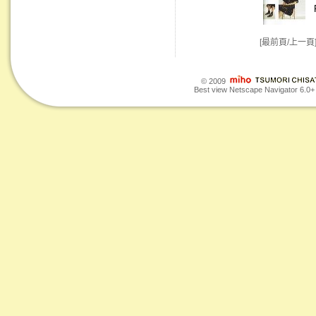
[最前頁/上一頁
© 2009
Best view Netscape Navigator 6.0+ o