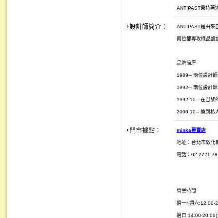
ANTIPAST秉
設計師簡介：
ANTIPAST是由來自
兩位都專攻織品設
品牌簡歷
1989─ 兩位設計師一
1992─ 兩位設計師
1992.10─ 在巴黎的
2000.10─ 換
門市據點：
minka
專賣店
地址：台北市敦化
電話：02-2721-781
營業時間
週一~週六:12:00-2
週日:14:00-20:0