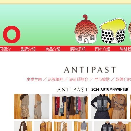
司簡介
品牌介紹
商品介紹
購物須知
門市介紹
聯絡
本季主題
／
品牌精神
／
設計師簡介
／
門市據點
／
媒體介紹