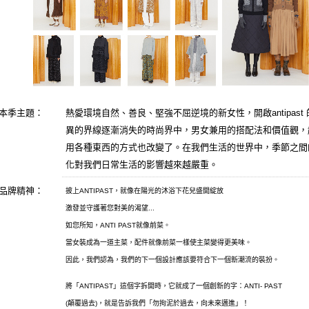
本季主題：
熱愛環境自然、善良、堅強不屈逆境的新女性，開啟antipast
異的界線逐漸消失的時尚界中，男女兼用的搭配法和價值觀，
用各種東西的方式也改變了。在我們生活的世界中，季節之間
化對我們日常生活的影響越來越嚴重。
品牌精神：
披上ANTIPAST，就像在陽光的沐浴下花兒盛開綻放
激發並守護著您對美的渴望...
如您所知，ANTI PAST就像前菜。
當女裝成為一道主菜，配件就像前菜一樣使主菜變得更美味。
因此，我們認為，我們的下一個設計應該要符合下一個新潮流的裝扮。
將「ANTIPAST」這個字拆開時，它就成了一個創新的字：ANTI- PAST
(顛覆過去)，就是告訴我們「勿拘泥於過去，向未來邁進」！