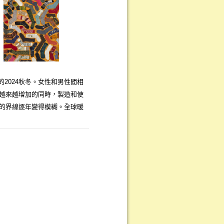
 的2024秋冬。女性和男性間相
越來越增加的同時，製造和使
的界線逐年變得模糊。全球暖