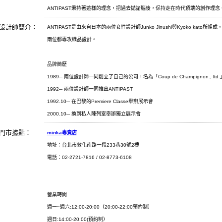
ANTIPAST秉持著這樣的理念，把過去拋諸腦後，保持走在時代頂端的創作理念
設計師簡介：
ANTIPAST是由來自日本的兩位女性設計師Junko Jinushi與Kyoko kato所組成
兩位都專攻織品設計。
品牌簡歷
1989─ 兩位設計師一同創立了自己的公司，名為「Coup de Champignon., ltd.
1992─ 兩位設計師一同推出ANTIPAST
1992.10─ 在巴黎的Premiere Classe舉辦展示會
2000.10─ 換到私人陳列室舉辦獨立展示會
門市據點：
minka
專賣店
地址：台北市敦化南路一段
233
巷
30
號
2
樓
電話：02-2721-7816 / 02-8773-6108
營業時間
週一~週六:12:00-20:00（20:00-22:00預約制）
週日:14:00-20:00(預約制）