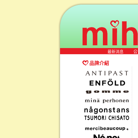
最新消息
公
品牌介紹