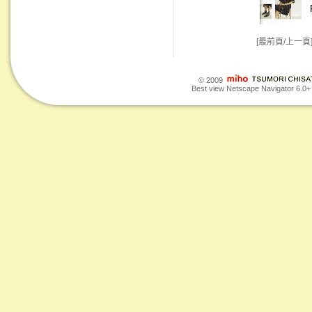
[最前頁/上一頁
© 2009
Best view Netscape Navigator 6.0+ o