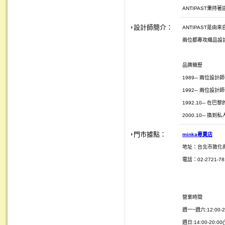
ANTIPAST秉
設計師簡介：
ANTIPAST是由來自
兩位都專攻織品設
品牌簡歷
1989─ 兩位設計師一
1992─ 兩位設計師
1992.10─ 在巴黎的
2000.10─ 換
門市據點：
minka
專賣店
地址：台北市敦化
電話：02-2721-781
營業時間
週一~週六:12:00-2
週日:14:00-20:0