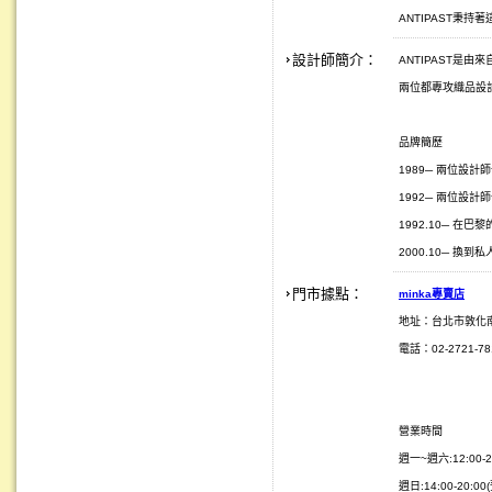
ANTIPAST秉
設計師簡介：
ANTIPAST是由來自
兩位都專攻織品設
品牌簡歷
1989─ 兩位設計師一
1992─ 兩位設計師
1992.10─ 在巴黎的
2000.10─ 換
門市據點：
minka
專賣店
地址：台北市敦化
電話：02-2721-781
營業時間
週一~週六:12:00-2
週日:14:00-20:0