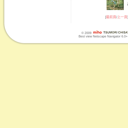
[
最前頁
/
上一頁
© 2009
Best view Netscape Navigator 6.0+ o