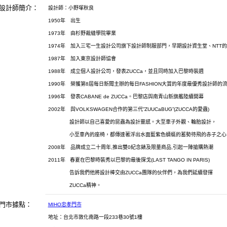
設計師簡介：
設計師：小野塚秋良
1950年 出生
1973年 由杉野裁縫學院畢業
1974年 加入三宅一生設計公司旗下設計師制服部門，早期設計資生堂、NTT
1987年 加入東京設計師協會
1988年 成立個人設計公司，發表ZUCCa，並且同時加入巴黎時裝週
1990年 榮獲第8屆每日新聞主辦的每日FASHION大賞的年度最優秀設計師的
1996年 發表CABANE de ZUCCa。巴黎店與南青山新旗艦陸續開幕
2002年 與VOLKSWAGEN合作的第三代”ZUUCaBUG”(ZUCCA的愛蟲)
設計師以自己喜愛的昆蟲為設計靈感。大至車子外觀、輪胎設計，
小至車內的座椅，都傳達著浮出水面藍紫色蜻蜓的蓄勢待飛的赤子之心
2008年 品牌成立二十周年,推出雙0紀念錶及限量商品,引起一陣搶購熱潮
2011年 春夏在巴黎時裝秀以巴黎的最後探戈(LAST TANGO IN PARIS)
告訴我們他將設計棒交由ZUCCa團隊的伙伴們，為我們延續發揮
ZUCCa精神。
門市據點：
MIHO忠孝門市
地址：台北市敦化南路一段233巷30號1樓