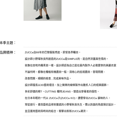
本季主題：
品牌精神：
ZUCCa自88年的巴黎服裝秀起，即受各界矚目。
設計師小野塚秋良所創造的ZUCCa是SIMPLE的、是自然流露真性情的。
就像在田地內種青菜一樣，設計師認為自己是在屋內製作人必需要穿的美麗衣裳
不論何時，都像在種植有機農田一般，須用心的巡視農田，發現問題、
改善問題，細細的檢查...完成美味作品。
設計師擅長以3D藝術理念，加上簡單的線條製作出膾炙人口的經典服飾。
多彩舒適的棉T，CUTTING 獨特JEANS，營造出穿著者的個性，
在日本年輕的一代以 ZUCCa子(ZUCCa KO)，讚譽穿出ZUCCa 韻味的人。
常從旅行、書與藝術品得到靈感的小野塚秋良先生，慣以詼諧的角度探討設計，
並且運用藝術與時尚的結合，衝擊出新新ZUCCa潮流。