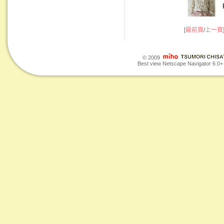
[
最前頁
/
上一頁
© 2009
Best view Netscape Navigator 6.0+ o