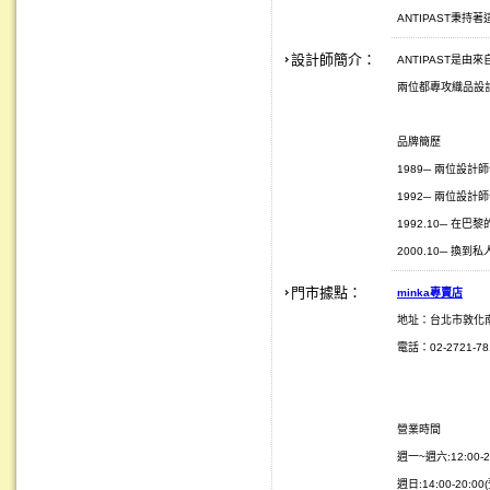
ANTIPAST秉
設計師簡介：
ANTIPAST是由來自
兩位都專攻織品設
品牌簡歷
1989─ 兩位設計師一
1992─ 兩位設計師
1992.10─ 在巴黎的
2000.10─ 換
門市據點：
minka
專賣店
地址：台北市敦化
電話：02-2721-781
營業時間
週一~週六:12:00-2
週日:14:00-20:0