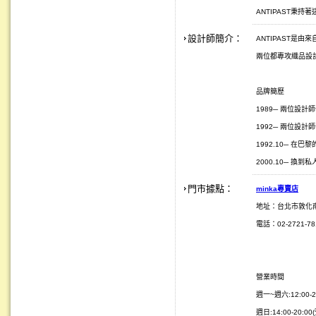
ANTIPAST秉
設計師簡介：
ANTIPAST是由來自
兩位都專攻織品設
品牌簡歷
1989─ 兩位設計師一
1992─ 兩位設計師
1992.10─ 在巴黎的
2000.10─ 換
門市據點：
minka
專賣店
地址：台北市敦化
電話：02-2721-781
營業時間
週一~週六:12:00-2
週日:14:00-20:0