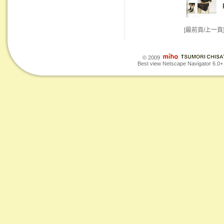
[最前頁/上一頁
© 2009
Best view Netscape Navigator 6.0+ o