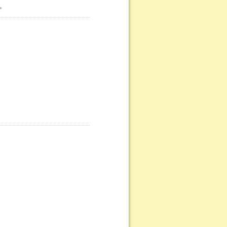
。
。
」