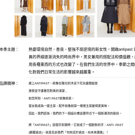
本季主題：
熱愛環境自然、善良、堅強不屈逆境的新女性，開啟antipast
異的界線逐漸消失的時尚界中，男女兼用的搭配法和價值觀，
用各種東西的方式也改變了。在我們生活的世界中，季節之間
化對我們日常生活的影響越來越嚴重。
品牌精神：
披上ANTIPAST，就像在陽光的沐浴下花兒盛開綻放
激發並守護著您對美的渴望...
如您所知，ANTI PAST就像前菜。
當女裝成為一道主菜，配件就像前菜一樣使主菜變得更美味。
因此，我們認為，我們的下一個設計應該要符合下一個新潮流的裝扮。
將「ANTIPAST」這個字拆開時，它就成了一個創新的字：ANTI- PAST
(顛覆過去)，就是告訴我們「勿拘泥於過去，向未來邁進」！