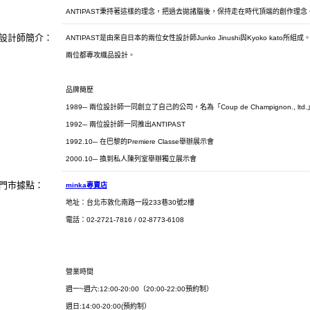
ANTIPAST秉持著這樣的理念，把過去拋諸腦後，保持走在時代頂端的創作理念
設計師簡介：
ANTIPAST是由來自日本的兩位女性設計師Junko Jinushi與Kyoko kato所組成
兩位都專攻織品設計。
品牌簡歷
1989─ 兩位設計師一同創立了自己的公司，名為「Coup de Champignon., ltd.
1992─ 兩位設計師一同推出ANTIPAST
1992.10─ 在巴黎的Premiere Classe舉辦展示會
2000.10─ 換到私人陳列室舉辦獨立展示會
門市據點：
minka
專賣店
地址：台北市敦化南路一段
233
巷
30
號
2
樓
電話：02-2721-7816 / 02-8773-6108
營業時間
週一~週六:12:00-20:00（20:00-22:00預約制）
週日:14:00-20:00(預約制）