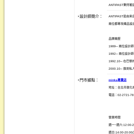
ANTIPAST秉
設計師簡介：
ANTIPAST是由來自
兩位都專攻織品設
品牌簡歷
1989─ 兩位設計師一
1992─ 兩位設計師
1992.10─ 在巴黎的
2000.10─ 換
門市據點：
minka
專賣店
地址：台北市敦化
電話：02-2721-781
營業時間
週一~週六:12:00-2
週日:14:00-20:0