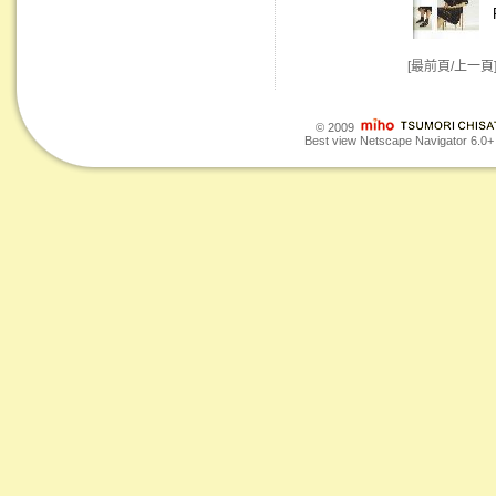
[最前頁/上一頁
© 2009
Best view Netscape Navigator 6.0+ o