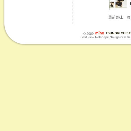
[最前頁/上一頁
© 2009
Best view Netscape Navigator 6.0+ o