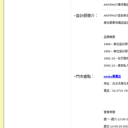
ANTIPAST秉
設計師簡介：
ANTIPAST是由來自
兩位都專攻織品設
品牌簡歷
1989─ 兩位設計師一
1992─ 兩位設計師
1992.10─ 在巴黎的
2000.10─ 換
門市據點：
minka
專賣店
地址：台北市敦化
電話：02-2721-781
營業時間
週一~週六:12:00-2
週日:14:00-20:0