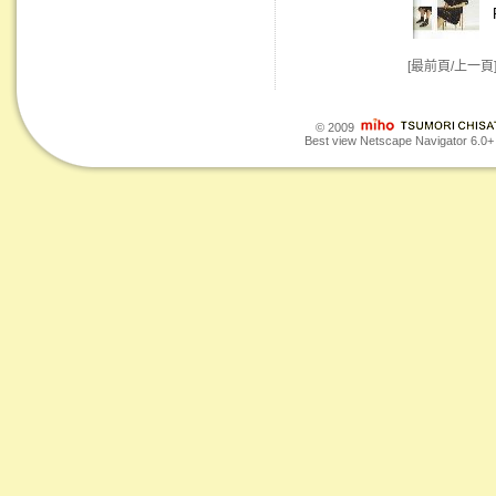
[最前頁/上一頁
© 2009
Best view Netscape Navigator 6.0+ o