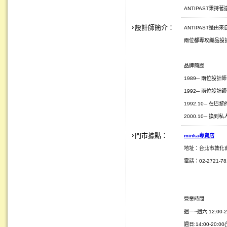
ANTIPAST秉
設計師簡介：
ANTIPAST是由來自
兩位都專攻織品設
品牌簡歷
1989─ 兩位設計師一
1992─ 兩位設計師
1992.10─ 在巴黎的
2000.10─ 換
門市據點：
minka
專賣店
地址：台北市敦化
電話：02-2721-781
營業時間
週一~週六:12:00-2
週日:14:00-20:0