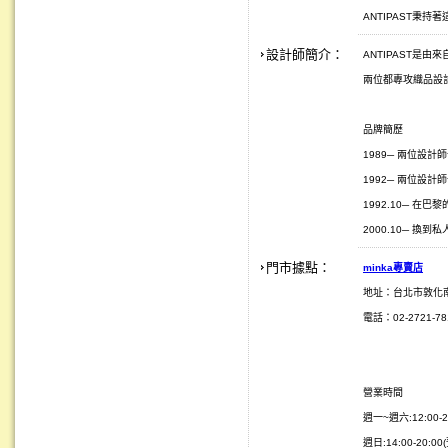
ANTIPAST秉
設計師簡介：
ANTIPAST是由來自
兩位都專攻織品設
品牌簡歷
1989─ 兩位設計師一
1992─ 兩位設計師
1992.10─ 在巴黎的
2000.10─ 換
門市據點：
minka
專賣店
地址：台北市敦化
電話：02-2721-781
營業時間
週一~週六:12:00-2
週日:14:00-20:0