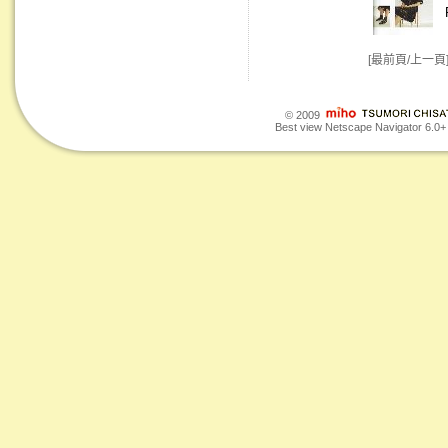
[最前頁/上一頁
© 2009
Best view Netscape Navigator 6.0+ o